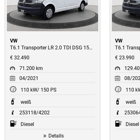
VW
VW
T6.1 Transporter LR 2.0 TDI DSG 150PS/2xSchiebetüren/Heckklappe/ACC/Navi/Kamera/AHK/uvm
€ 32.490
€ 23.990
71.200 km
129.4
04/2021
08/20
110 kW/ 150 PS
110 k
weiß
weiß
253118/4202
25306
Diesel
Diesel
Details