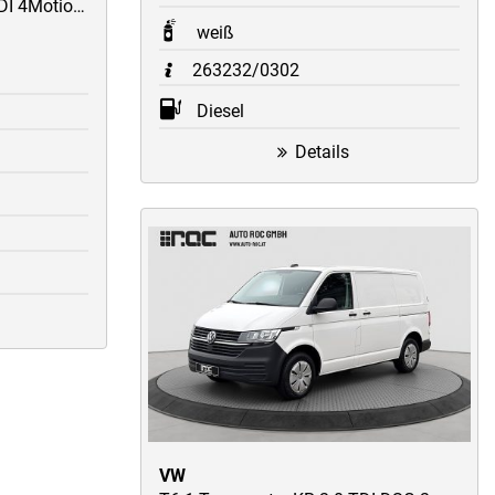
Multivan Comfortline 2.0 TDI 4Motion DSG 7-Sitzer/LED/AHK/STH/Kamera/Assistenzpaket
weiß
263232/0302
Diesel
Details
VW