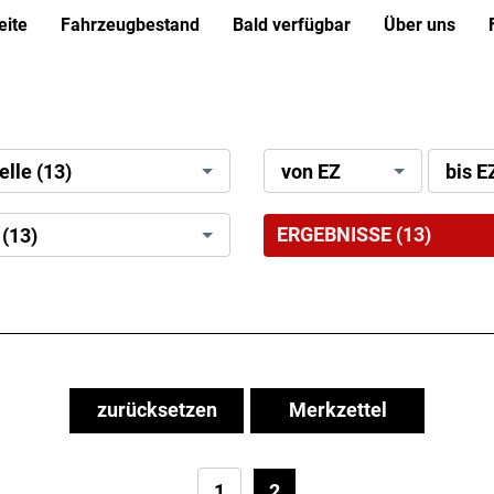
eite
Fahrzeugbestand
Bald verfügbar
Über uns
l]
search[license
search[l
Alle Modelle (13)
von EZ
bis E
date]
date]
[min]
[max]
ay
ERGEBNISSE
(
13
)
Preis bis (13)
zurücksetzen
Merkzettel
1
2