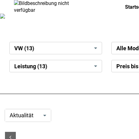
Link ohne Text
Starts
search[brand]
search[mode
VW (13)
search[power
search[displ
Leistung (13)
kw]
price]
Option
Aktualität
auswählen