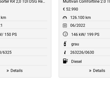
T6.1 Transporter KR 2,0 TDI DSG Regalsystem/2xSchiebetüren/AHK/Kamera/ACC/uvm
€ 52.990
 km
126.100 km
21
06/2022
W/ 150 PS
146 kW/ 199 PS
grau
0/6325
263226/0630
Diesel
Details
Details