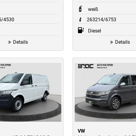
weiß
5/4530
263214/6753
Diesel
Details
Details
VW