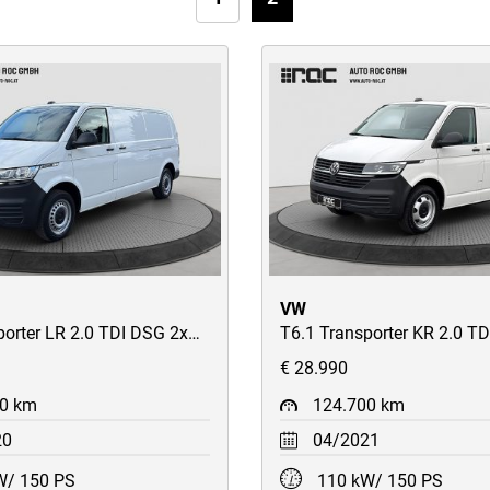
VW
T6.1 Transporter LR 2.0 TDI DSG 2xSchiebetüren/AHK/Kamera/AppConnect/ACC-Tempomat/uvm
€ 28.990
00 km
124.700 km
20
04/2021
W/ 150 PS
110 kW/ 150 PS