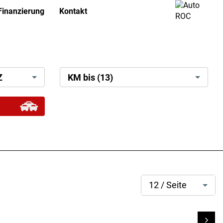
Finanzierung
Kontakt
icense
search[mileage]
Z
KM bis (13)
search[page
12 / Seite
size]
Li