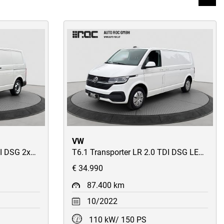
VW
T6.1 Transporter KR 2.0 TDI DSG 2xSchiebetüren/Heckklappe/2-Sitzer/ACC/LED/STH/AHK/Kamera/230V
T6.1 Transporter LR 2.0 TDI DSG LED/Kamera/AppConnect/AHK/STH/uvm
€ 34.990
87.400 km
10/2022
110 kW/ 150 PS