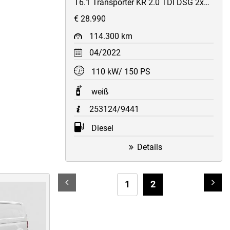
T6.1 Transporter KR 2.0 TDI DSG 2xSchiebetüren/STH/ACC/AppConnect/uvm
€ 28.990
114.300 km
04/2022
110 kW/ 150 PS
weiß
253124/9441
Diesel
Details
Li
1
2