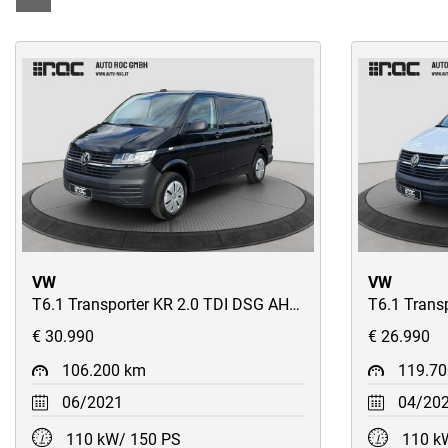
VW
VW
T6.1 Transporter KR 2.0 TDI DSG AHK/Kamera/Navi/Tempomat/uvm
€ 30.990
€ 26.990
106.200 km
119.7
06/2021
04/20
110 kW/ 150 PS
110 k