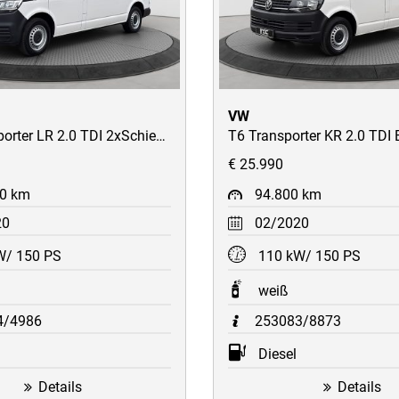
VW
T6.1 Transporter LR 2.0 TDI 2xSchiebetüren/2-Sitzer/AHK/STH/AppConnect/uvm
€ 25.990
00 km
94.800 km
20
02/2020
W/ 150 PS
110 kW/ 150 PS
weiß
4/4986
253083/8873
Diesel
Details
Details