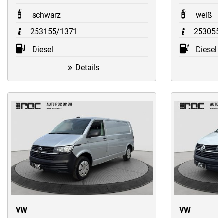
schwarz
weiß
253155/1371
25305
Diesel
Diesel
Details
VW
VW