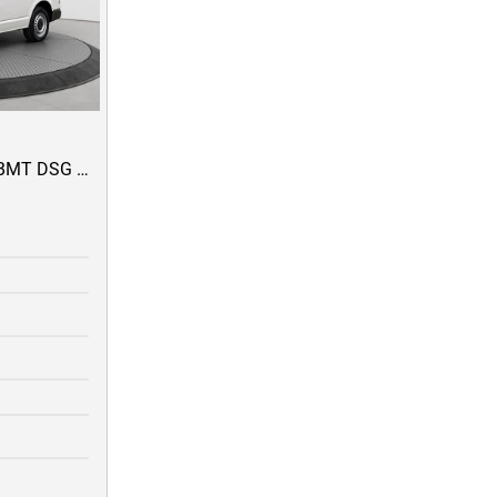
T6 Transporter KR 2.0 TDI BMT DSG ACC/STH/AppConnect/uvm