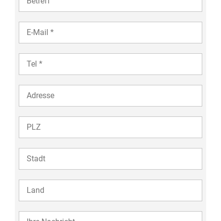
YOUR
EMAIL
TEL
35
ADDRESS
ZIP
ZIP
COUNTRY