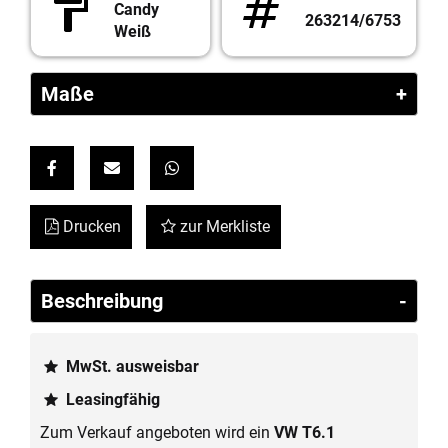
Candy
263214/6753
Weiß
Maße
Link ohne Text
Link ohne Text
Link ohne Text
Drucken
zur Merkliste
Beschreibung
MwSt. ausweisbar
Leasingfähig
Zum Verkauf angeboten wird ein
VW T6.1