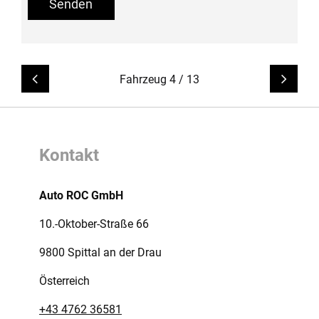
YOUR
YOUR
CAR
LOCATION
LOCATION
PDFURL
DETAILURL
SUBJECT
SUBJECT
INFO
MAIL
MESSAGE
Link ohne Text
Lin
Fahrzeug 4 / 13
Kontakt
Auto ROC GmbH
10.-Oktober-Straße 66
9800 Spittal an der Drau
Österreich
+43 4762 36581