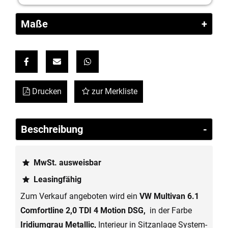
Maße
Link ohne Text
Link ohne Text
Link ohne Text
Drucken
zur Merkliste
Beschreibung
MwSt. ausweisbar
Leasingfähig
Zum Verkauf angeboten wird ein
VW Multivan 6.1
Comfortline 2,0 TDI 4 Motion DSG,
in der Farbe
Iridiumgrau Metallic,
Interieur in Sitzanlage System-