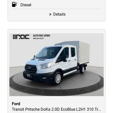
Diesel
Details
Ford
Transit Pritsche DoKa 2.0D EcoBlue L2H1 310 Trend 7-Sitzer/Tempomat/Klima/Plane/uvm