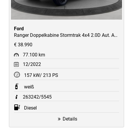
Ford
Ranger Doppelkabine Stormtrak 4x4 2.0D Aut. AHK/STH/ACC/Kamera/Navi/e-Rollo/uvm
€ 38.990
77.100 km
12/2022
157 kW/ 213 PS
weiß
263242/5545
Diesel
Details