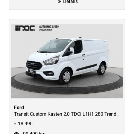
Details
Ford
Transit Custom Kasten 2,0 TDCi L1H1 280 Trend AHK/STH/Verglast/Fahrspur-Assistent/uvm
€ 18.990
99.400 km