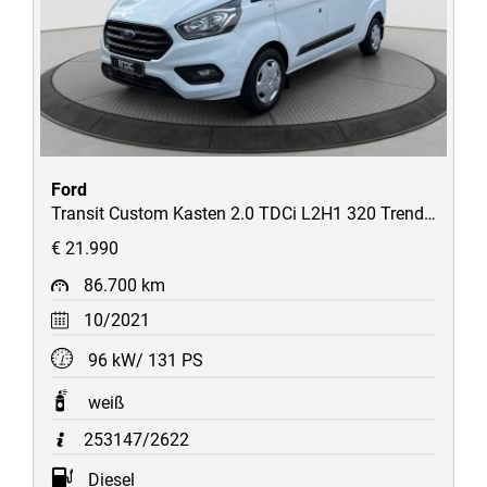
Ford
Transit Custom Kasten 2.0 TDCi L2H1 320 Trend Ausbau-Laderaum/AHK/STH/uvm
€ 21.990
86.700 km
10/2021
96 kW/ 131 PS
weiß
253147/2622
Diesel