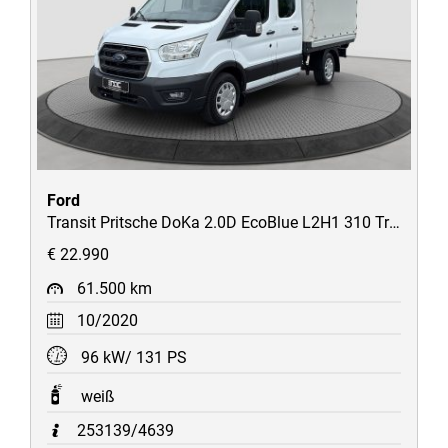
Ford
Transit Pritsche DoKa 2.0D EcoBlue L2H1 310 Trend 7-Sitzer/Plane
€ 22.990
61.500 km
10/2020
96 kW/ 131 PS
weiß
253139/4639