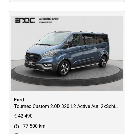
Ford
Tourneo Custom 2.0D 320 L2 Active Aut. 2xSchiebetüren/AHK/Assistenzpaket/STH/Kamera/Zusatzheizung-Hinten/uvm
€ 42.490
77.500 km