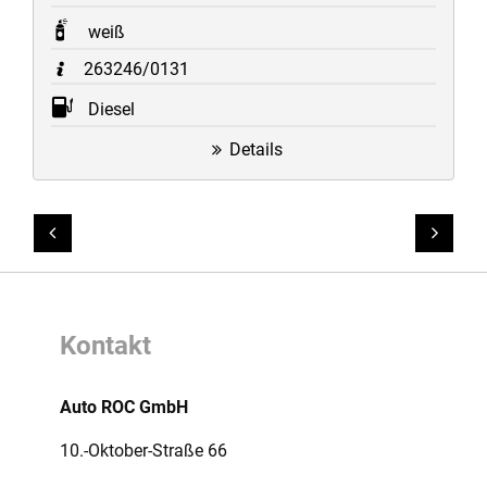
weiß
263246/0131
Diesel
Details
Link ohne Text
Link
Kontakt
Auto ROC GmbH
10.-Oktober-Straße 66