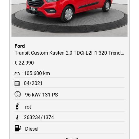
Ford
Transit Custom Kasten 2,0 TDCi L2H1 320 Trend Aut. 2xSchiebetüre/Heckklappe/Kamera/CarPlay/uvm
€ 22.990
105.600 km
04/2021
96 kW/ 131 PS
rot
263234/1374
Diesel