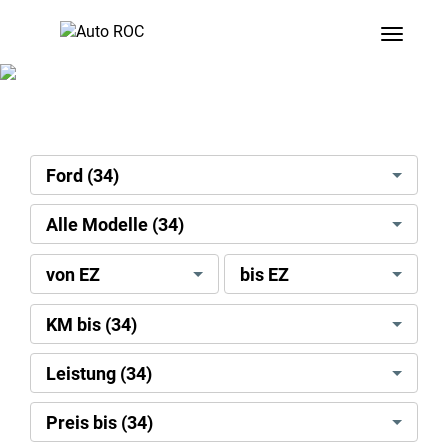
Toggle
search[brand]
Ford (34)
search[model]
Alle Modelle (34)
search[license
search[license
von EZ
bis EZ
date]
date]
[min]
[max]
search[mileage]
KM bis (34)
search[power
Leistung (34)
kw]
search[display
Preis bis (34)
price]