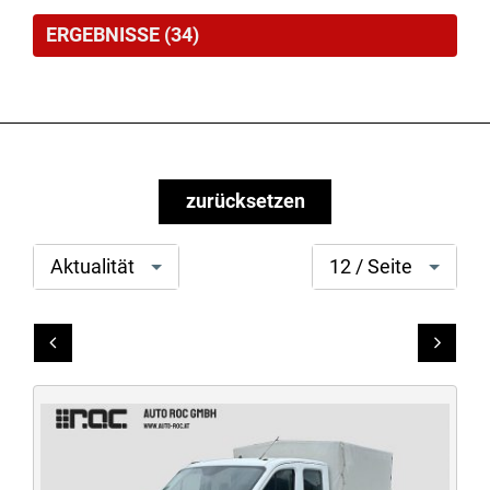
ERGEBNISSE
(
34
)
zurücksetzen
Option
search[page
Aktualität
12 / Seite
auswählen
size]
Link ohne Text
Link