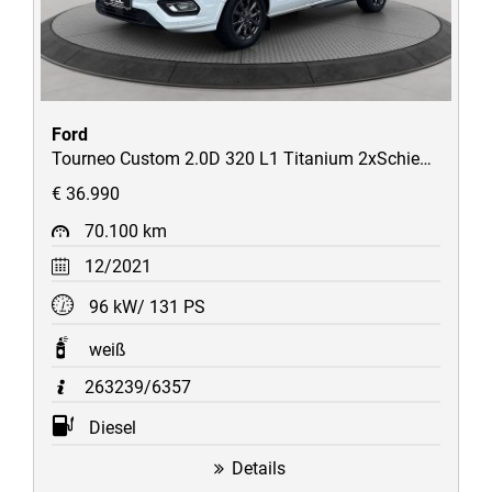
Ford
Tourneo Custom 2.0D 320 L1 Titanium 2xSchiebetüren/Kamera/Zusatzheizung-Hinten/uvm
€ 36.990
70.100 km
12/2021
96 kW/ 131 PS
weiß
263239/6357
Diesel
Details