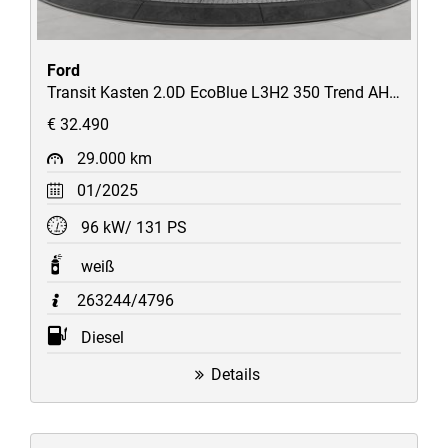
Ford
Transit Kasten 2.0D EcoBlue L3H2 350 Trend AHK/Kamera/Assistenzpaket/Werks-Garantie bis 2029
€ 32.490
29.000 km
01/2025
96 kW/ 131 PS
weiß
263244/4796
Diesel
Details