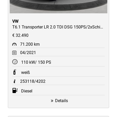
VW
T6.1 Transporter LR 2.0 TDI DSG 150PS/2xSchiebetüren/Heckklappe/ACC/Navi/Kamera/AHK/uvm
€ 32.490
71.200 km
04/2021
110 kW/ 150 PS
weiß
253118/4202
Diesel
Details