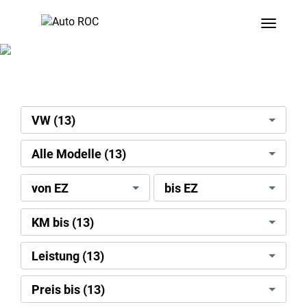
Toggle
search[brand]
VW (13)
search[model]
Alle Modelle (13)
search[license
search[license
von EZ
bis EZ
date]
date]
[min]
[max]
search[mileage]
KM bis (13)
search[power
Leistung (13)
kw]
search[display
Preis bis (13)
price]