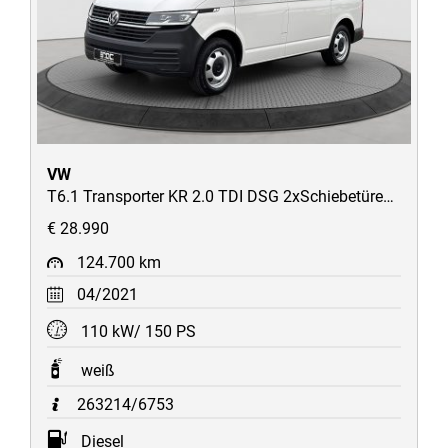
VW
T6.1 Transporter KR 2.0 TDI DSG 2xSchiebetüren/Heckklappe/2-Sitzer/ACC/LED/STH/AHK/Kamera/230V
€ 28.990
124.700 km
04/2021
110 kW/ 150 PS
weiß
263214/6753
Diesel