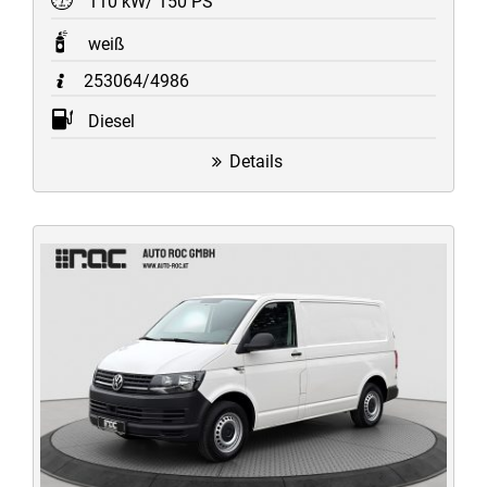
110 kW/ 150 PS
weiß
253064/4986
Diesel
Details