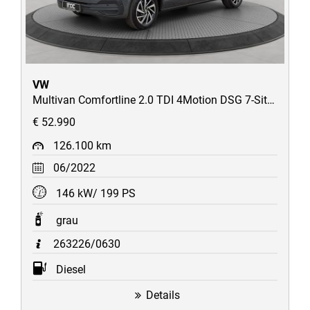
VW
Multivan Comfortline 2.0 TDI 4Motion DSG 7-Sitzer/LED/AHK/STH/Kamera/Assistenzpaket
€ 52.990
126.100 km
06/2022
146 kW/ 199 PS
grau
263226/0630
Diesel
Details