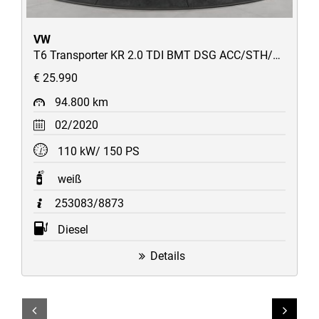
VW
T6 Transporter KR 2.0 TDI BMT DSG ACC/STH/AppConnect/uvm
€ 25.990
94.800 km
02/2020
110 kW/ 150 PS
weiß
253083/8873
Diesel
Details
Link