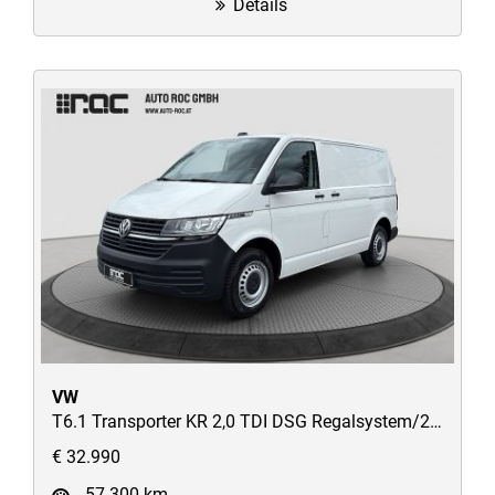
Details
VW
T6.1 Transporter KR 2,0 TDI DSG Regalsystem/2xSchiebetüren/AHK/Kamera/ACC/uvm
€ 32.990
57.300 km