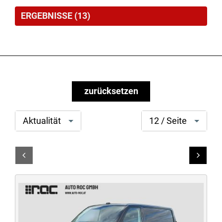
ERGEBNISSE
(
13
)
zurücksetzen
Option
search[page
Aktualität
12 / Seite
auswählen
size]
Link