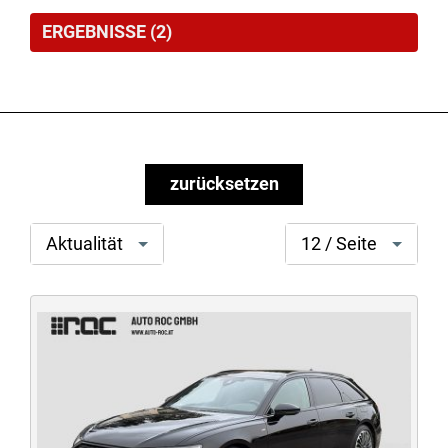
ERGEBNISSE
(
2
)
zurücksetzen
Option
search[page
Aktualität
12 / Seite
auswählen
size]