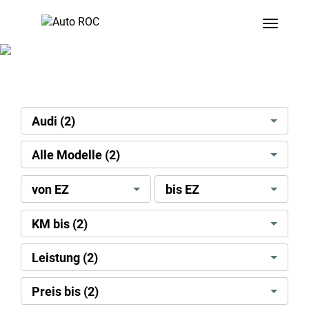
Toggle
search[brand]
Audi (2)
search[model]
Alle Modelle (2)
search[license
search[license
von EZ
bis EZ
date]
date]
[min]
[max]
search[mileage]
KM bis (2)
search[power
Leistung (2)
kw]
search[display
Preis bis (2)
price]