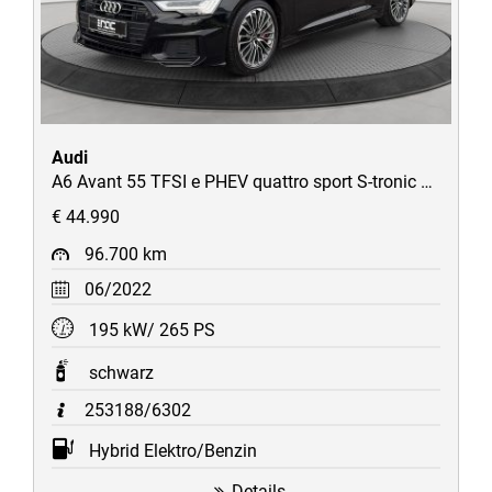
Audi
A6 Avant 55 TFSI e PHEV quattro sport S-tronic S-Line 360°/HD-Matrix/Pano/HUD/AHK/Virtual/uvm
€ 44.990
96.700 km
06/2022
195 kW/ 265 PS
schwarz
253188/6302
Hybrid Elektro/Benzin
Details